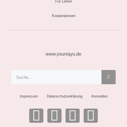
Für Lehrer
n
f
Kooperationen
ü
r
:
www.youniqyu.de
Suche
Suche
Impressum
Datenschutzerklärung
Anmelden
F
P
E
C