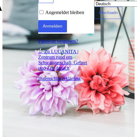
Anmelden
Angemeldet bleiben
Passwort vergessen?
← Zu LUCANITA |
Zentrum rund um
Schwangerschaft, Geburt
und Zeit danach
Datenschutzerklärung